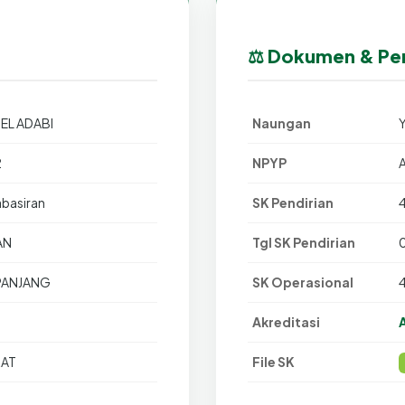
⚖️ Dokumen & Per
 EL ADABI
Naungan
2
NPYP
abasiran
SK Pendirian
AN
Tgl SK Pendirian
PANJANG
SK Operasional
Akreditasi
RAT
File SK