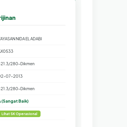
ijinan
YAYASAN NIDA EL ADABI
AX0533
421.3/280-Dikmen
02-07-2013
421.3/280-Dikmen
A (Sangat Baik)
Lihat SK Operasional