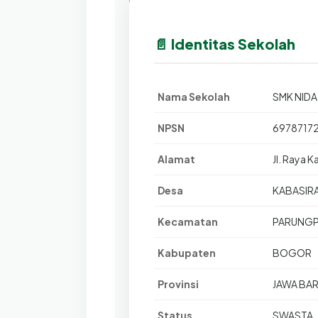
📄 Identitas Sekolah
Nama Sekolah
SMK NIDA
NPSN
6978717
Alamat
Jl. Raya K
Desa
KABASIR
Kecamatan
PARUNG
Kabupaten
BOGOR
Provinsi
JAWA BA
Status
SWASTA