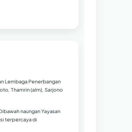
an Lembaga Penerbangan
to, Thamrin (alm), Sarjono
. Dibawah naungan Yayasan
si terpercaya di